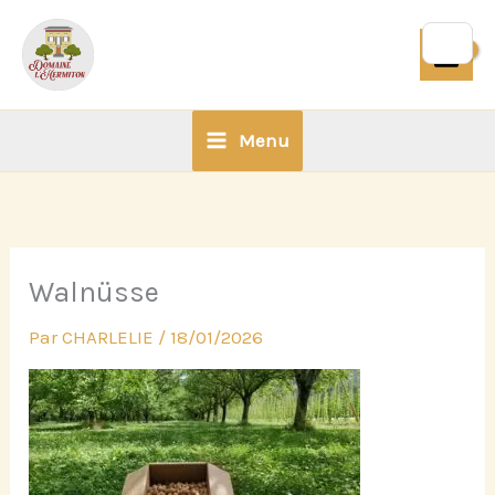
Aller
au
contenu
Menu
Walnüsse
Par
CHARLELIE
/
18/01/2026