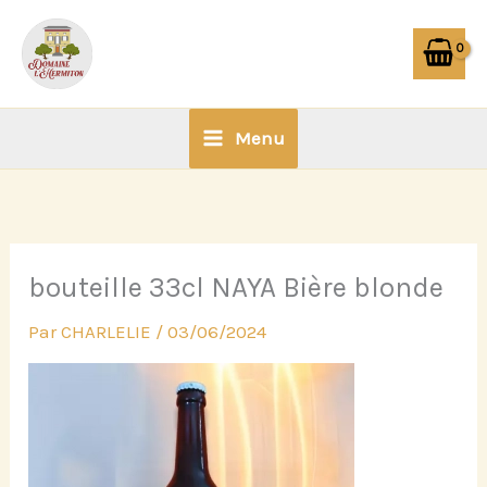
Aller
au
contenu
Menu
bouteille 33cl NAYA Bière blonde
Par
CHARLELIE
/
03/06/2024