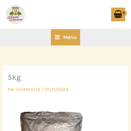
Aller
au
contenu
Menu
5kg
Par
CHARLELIE
/
01/11/2024