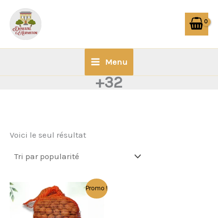
Aller
au
contenu
Menu
+32
Voici le seul résultat
Ce
Promo !
produit
a