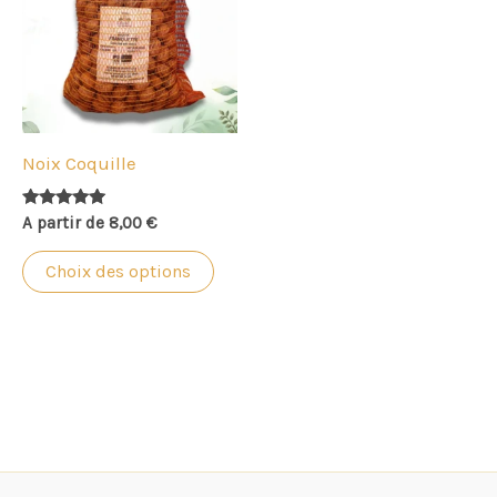
plusieurs
variations.
Les
options
peuvent
Noix Coquille
être
choisies
Note
A partir de
8,00
€
4.97
sur
sur 5
Choix des options
la
page
du
produit