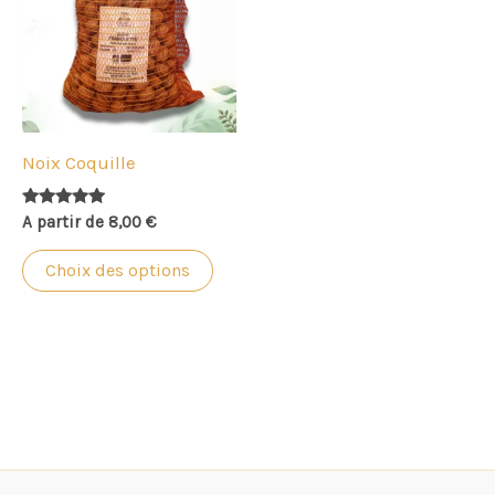
plusieurs
variations.
Les
options
peuvent
Noix Coquille
être
choisies
Note
A partir de
8,00
€
4.97
sur
sur 5
Choix des options
la
page
du
produit