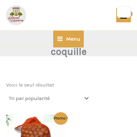
Aller
au
contenu
Menu
coquille
Voici le seul résultat
Ce
Promo !
produit
a