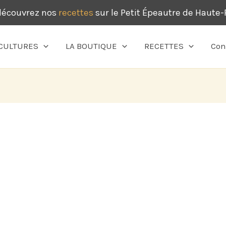
 découvrez nos
recettes
sur le Petit Épeautre de Haute
CULTURES
LA BOUTIQUE
RECETTES
Con