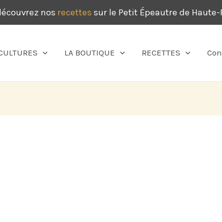
 découvrez nos
recettes
sur le Petit Épeautre de Haute
CULTURES
LA BOUTIQUE
RECETTES
Con